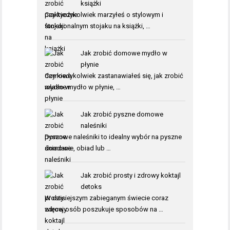
książki
Czy kiedykolwiek marzyłeś o stylowym i
funkcjonalnym stojaku na książki, …
Jak zrobić domowe mydło w
płynie
Czy kiedykolwiek zastanawiałeś się, jak zrobić
własne mydło w płynie, …
Jak zrobić pyszne domowe
naleśniki
Domowe naleśniki to idealny wybór na pyszne
śniadanie, obiad lub …
Jak zrobić prosty i zdrowy koktajl
detoks
W dzisiejszym zabieganym świecie coraz
więcej osób poszukuje sposobów na …