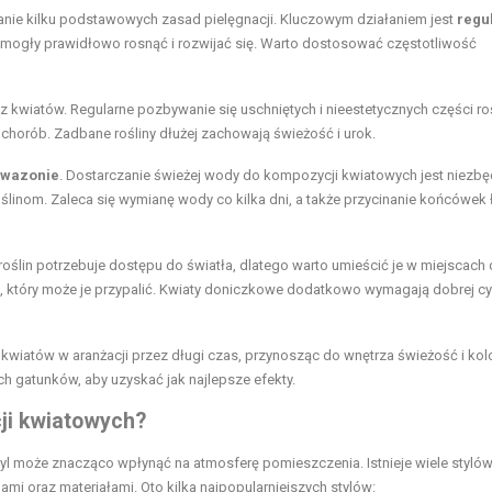
wanie kilku podstawowych zasad pielęgnacji. Kluczowym działaniem jest
regu
y mogły prawidłowo rosnąć i rozwijać się. Warto dostosować częstotliwość
z kwiatów. Regularne pozbywanie się uschniętych i nieestetycznych części roś
chorób. Zadbane rośliny dłużej zachowają świeżość i urok.
 wazonie
. Dostarczanie świeżej wody do kompozycji kwiatowych jest niezbę
ślinom. Zaleca się wymianę wody co kilka dni, a także przycinanie końcówek 
roślin potrzebuje dostępu do światła, dlatego warto umieścić je w miejscach
 który może je przypalić. Kwiaty doniczkowe dodatkowo wymagają dobrej cyr
wiatów w aranżacji przez długi czas, przynosząc do wnętrza świeżość i kolo
 gatunków, aby uzyskać jak najlepsze efekty.
cji kwiatowych?
styl może znacząco wpłynąć na atmosferę pomieszczenia. Istnieje wiele styló
mami oraz materiałami. Oto kilka najpopularniejszych stylów: