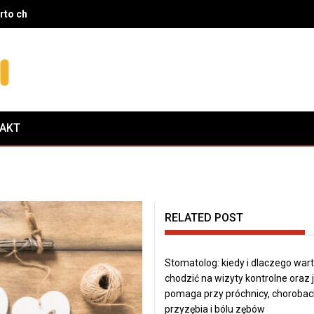
rto chodzić na wizyty kontrolne oraz jak pomaga przy próchnicy, c
TAKT
RELATED POST
Stomatolog: kiedy i dlaczego war
chodzić na wizyty kontrolne oraz 
pomaga przy próchnicy, chorobac
przyzębia i bólu zębów