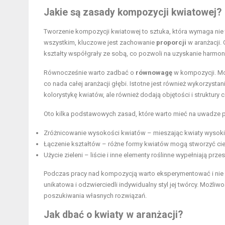
Jakie są zasady kompozycji kwiatowej?
Tworzenie kompozycji kwiatowej to sztuka, która wymaga nie 
wszystkim, kluczowe jest zachowanie
proporcji
w aranżacji.
kształty współgrały ze sobą, co pozwoli na uzyskanie harmo
Równocześnie warto zadbać o
równowagę
w kompozycji. Mo
co nada całej aranżacji głębi. Istotne jest również wykorzystan
kolorystykę kwiatów, ale również dodają objętości i struktury 
Oto kilka podstawowych zasad, które warto mieć na uwadze 
Zróżnicowanie wysokości kwiatów – mieszając kwiaty wysokie 
Łączenie kształtów – różne formy kwiatów mogą stworzyć cie
Użycie zieleni – liście i inne elementy roślinne wypełniają pr
Podczas pracy nad kompozycją warto eksperymentować i nie 
unikatowa i odzwierciedli indywidualny styl jej twórcy. Możliw
poszukiwania własnych rozwiązań.
Jak dbać o kwiaty w aranżacji?