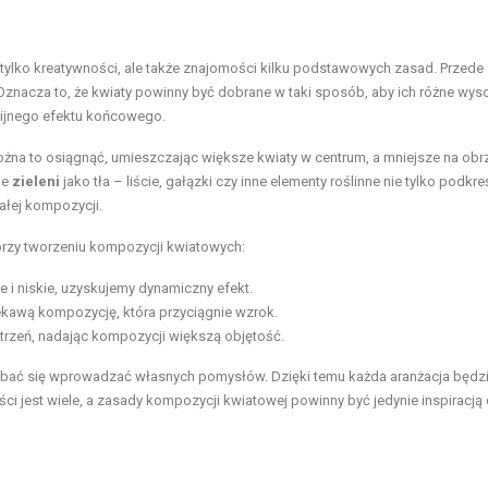
tylko kreatywności, ale także znajomości kilku podstawowych zasad. Przede
 Oznacza to, że kwiaty powinny być dobrane w taki sposób, aby ich różne wyso
nijnego efektu końcowego.
żna to osiągnąć, umieszczając większe kwiaty w centrum, a mniejsze na obr
ie
zieleni
jako tła – liście, gałązki czy inne elementy roślinne nie tylko podkre
całej kompozycji.
przy tworzeniu kompozycji kwiatowych:
i niskie, uzyskujemy dynamiczny efekt.
kawą kompozycję, która przyciągnie wzrok.
zestrzeń, nadając kompozycji większą objętość.
bać się wprowadzać własnych pomysłów. Dzięki temu każda aranżacja będz
ości jest wiele, a zasady kompozycji kwiatowej powinny być jedynie inspiracją