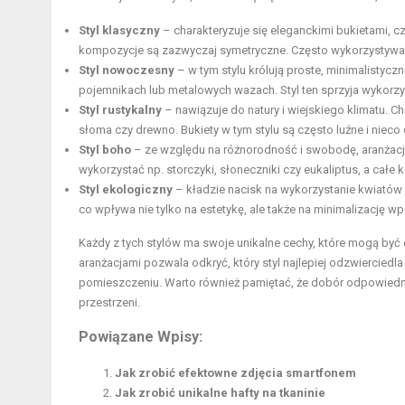
Styl klasyczny
– charakteryzuje się eleganckimi bukietami, c
kompozycje są zazwyczaj symetryczne. Często wykorzystywane są
Styl nowoczesny
– w tym stylu królują proste, minimalistyc
pojemnikach lub metalowych wazach. Styl ten sprzyja wykorz
Styl rustykalny
– nawiązuje do natury i wiejskiego klimatu. Ch
słoma czy drewno. Bukiety w tym stylu są często luźne i nieco
Styl boho
– ze względu na różnorodność i swobodę, aranżacje
wykorzystać np. storczyki, słoneczniki czy eukaliptus, a całe
Styl ekologiczny
– kładzie nacisk na wykorzystanie kwiatów
co wpływa nie tylko na estetykę, ale także na minimalizację 
Każdy z tych stylów ma swoje unikalne cechy, które mogą by
aranżacjami pozwala odkryć, który styl najlepiej odzwierciedl
pomieszczeniu. Warto również pamiętać, że dobór odpowiedn
przestrzeni.
Powiązane Wpisy:
Jak zrobić efektowne zdjęcia smartfonem
Jak zrobić unikalne hafty na tkaninie