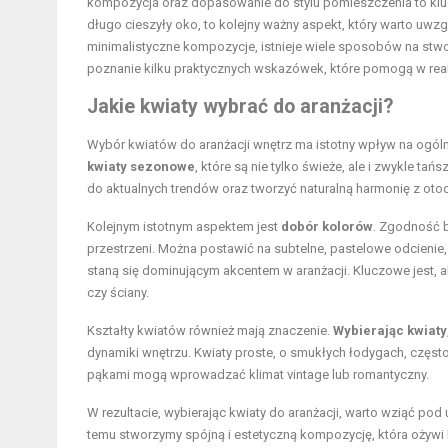
kompozycja oraz dopasowanie do stylu pomieszczenia to klucz
długo cieszyły oko, to kolejny ważny aspekt, który warto uwzg
minimalistyczne kompozycje, istnieje wiele sposobów na stwo
poznanie kilku praktycznych wskazówek, które pomogą w realiza
Jakie kwiaty wybrać do aranżacji?
Wybór kwiatów do aranżacji wnętrz ma istotny wpływ na ogól
kwiaty sezonowe
, które są nie tylko świeże, ale i zwykle t
do aktualnych trendów oraz tworzyć naturalną harmonię z oto
Kolejnym istotnym aspektem jest
dobór kolorów
. Zgodność 
przestrzeni. Można postawić na subtelne, pastelowe odcienie, 
staną się dominującym akcentem w aranżacji. Kluczowe jest, a
czy ściany.
Kształty kwiatów również mają znaczenie.
Wybierając kwiaty
dynamiki wnętrzu. Kwiaty proste, o smukłych łodygach, częs
pąkami mogą wprowadzać klimat vintage lub romantyczny.
W rezultacie, wybierając kwiaty do aranżacji, warto wziąć pod 
temu stworzymy spójną i estetyczną kompozycję, która ożywi