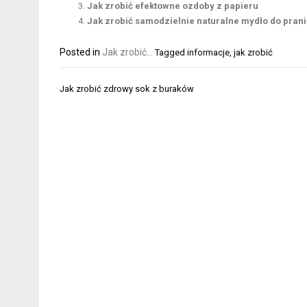
Jak zrobić efektowne ozdoby z papieru
Jak zrobić samodzielnie naturalne mydło do pran
Posted in
Jak zrobić...
Tagged
informacje
,
jak zrobić
Nawigacja
Jak zrobić zdrowy sok z buraków
wpisu