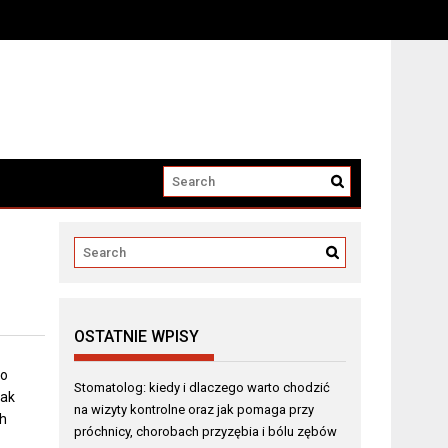
horobach przyzębia i bólu zębów
OSTATNIE WPISY
to
Stomatolog: kiedy i dlaczego warto chodzić
jak
na wizyty kontrolne oraz jak pomaga przy
h
próchnicy, chorobach przyzębia i bólu zębów