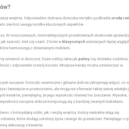
tów?
żacji wnętrza. Odpowiednio dobrana doniczka nie tylko podkreśla
urodę roś
arto zwrócić uwagę na kilka kluczowych aspektów.
rza. W nowoczesnych, minimalistycznych przestrzeniach doskonale sprawdzą
jak szarość, biel czy czerń. Z kolei w
klasycznych
aranżacjach lepiej wygląd
 które harmonizują z drewnianymi meblami.
my umieścić w doniczce. Duże rośliny, takie jak
palmy
czy drzewka ozdobne,
lność i odpowiedni rozwój korzeni. Mniejsze kwiaty można umieszczać w
jest naczynie. Doniczki ceramiczne i gliniane dobrze zatrzymują wilgoć, co s
ze i łatwiejsze w przenoszeniu, ale mogą nie oferować takiej samej estetyki j
tych kwiatów, pamiętajmy, że jego wysokość również ma znaczenie. Wysokie,
j wysokości naczynia dobrze komponują się z bardziej zwartych bukietami.
o z kolorystyką roślin, jak i resztą wnętrza. Kolory neutralne stają się
dcienie, które dodają odrobiny życia i energii do przestrzeni. Pamiętając o t
emną dekorację z kwiatów.