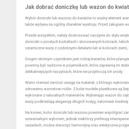
Jak dobrać doniczkę lub wazon do kwia
Wybór doniczki lub wazonu do kwiatów to ważny element aran
także wpływa na ogólny charakter wystroju. Przed zakupem w
Przede wszystkim, należy dostosować naczynie do stylu wnęt
doniczki o prostych kształtach i stonowanych kolorach, takich 
ceramiczne wazy z ozdobnymi detalami lub w kolorach ziemi,
Drugim istotnym czynnikiem jest rodzaj kwiatów, które planuje
powinny być sadzone w pojemnikach, które zapewnią im stabi
delikatniejszych naczyniach, które nie przytłoczą ich urody.
Warto również zwrócić uwagę na materiał, z którego wykonane 
zdrowemu wzrostowi roślin. Z kolei modele plastikowe są lżejs
wykonane z naturalnych materiałów. Wybierając wazon do cię
wazy podkreślają elegancję długich łodyg, natomiast średnie
Na koniec, kolor doniczki lub wazonu powinien współgrać zarówn
uniwersalnym wyborem, jednak niektórzy preferują intensywne o
zasadach, można stworzyć harmonijną oraz estetycznie przyj