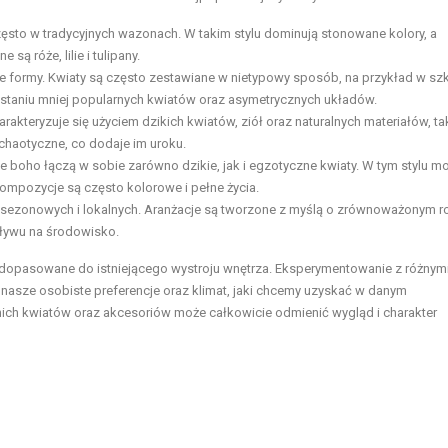
zęsto w tradycyjnych wazonach. W takim stylu dominują stonowane kolory, a
 róże, lilie i tulipany.
zne formy. Kwiaty są często zestawiane w nietypowy sposób, na przykład w sz
ystaniu mniej popularnych kwiatów oraz asymetrycznych układów.
arakteryzuje się użyciem dzikich kwiatów, ziół oraz naturalnych materiałów, ta
 chaotyczne, co dodaje im uroku.
 boho łączą w sobie zarówno dzikie, jak i egzotyczne kwiaty. W tym stylu m
 kompozycje są często kolorowe i pełne życia.
 sezonowych i lokalnych. Aranżacje są tworzone z myślą o zrównoważonym r
wpływu na środowisko.
ć dopasowane do istniejącego wystroju wnętrza. Eksperymentowanie z różnym
a nasze osobiste preferencje oraz klimat, jaki chcemy uzyskać w danym
ich kwiatów oraz akcesoriów może całkowicie odmienić wygląd i charakter