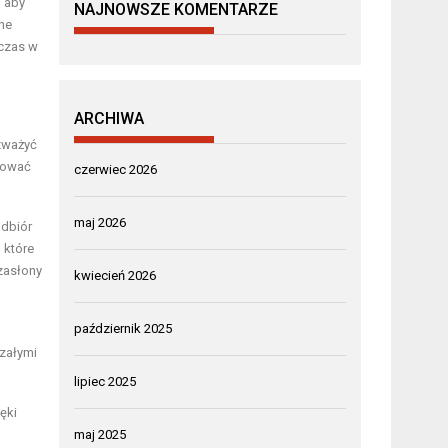
, aby
NAJNOWSZE KOMENTARZE
sne
 czas w
ARCHIWA
ozważyć
asować
czerwiec 2026
maj 2026
odbiór
 które
 zasłony
kwiecień 2026
październik 2025
załymi
lipiec 2025
ęki
maj 2025