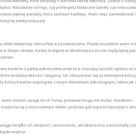
owe elementy, które decydują o sukcesie naszej dekoracji. Dbanie o rośliny
lędnić. Niezależnie od tego, czy preferujesz klasyczne bukiety, czy nowocze
rzenie pięknej aranżacji, która zachwyci każdego. Warto więc zainwestować
cji tej estetycznej pasji.
ny efekt estetyczny i atmosferę w pomieszczeniu. Przede wszystkim warto r
ańsze w danym okresie. Kwiaty dostępne w określonej porze roku będą lepiej p
czeniem.
barw kwiatów z paletą wykończenia wnętrza w znaczący sposób wpływa na 
które dodadzą lekkości i elegancji, lub zdecydować się na intensywne kolory,
by kolory kwiatów współgrały z innymi elementami dekoracyjnymi, takimi jak
, warto zwrócić uwagę na ich formę, ponieważ mogą one dodać charakteru i
to kojarzone są z nowoczesnym stylem, podczas gdy bujne kompozycje z oka
uwagę nie tylko ich świeżość i sezonowość, ale także kolory oraz kształty. Dzi
 każde wnętrze.