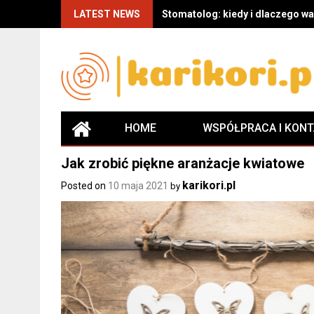
Skip
LATEST NEWS
Stomatolog: kiedy i dlaczego wa
to
content
HOME
WSPÓŁPRACA I KON
Jak zrobić piękne aranżacje kwiatowe
karikori.pl
Posted on
10 maja 2021
by