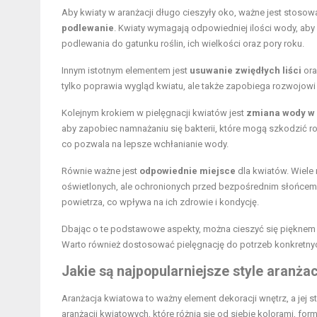
Aby kwiaty w aranżacji długo cieszyły oko, ważne jest stoso
podlewanie
. Kwiaty wymagają odpowiedniej ilości wody, ab
podlewania do gatunku roślin, ich wielkości oraz pory roku.
Innym istotnym elementem jest
usuwanie zwiędłych liści
ora
tylko poprawia wygląd kwiatu, ale także zapobiega rozwojowi 
Kolejnym krokiem w pielęgnacji kwiatów jest
zmiana wody w
aby zapobiec namnażaniu się bakterii, które mogą szkodzić ro
co pozwala na lepsze wchłanianie wody.
Równie ważne jest
odpowiednie miejsce
dla kwiatów. Wiele 
oświetlonych, ale ochronionych przed bezpośrednim słońcem,
powietrza, co wpływa na ich zdrowie i kondycję.
Dbając o te podstawowe aspekty, można cieszyć się pięknem k
Warto również dostosować pielęgnację do potrzeb konkretnych
Jakie są najpopularniejsze style aranża
Aranżacja kwiatowa to ważny element dekoracji wnętrz, a jej 
aranżacji kwiatowych, które różnią się od siebie kolorami, for