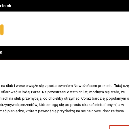
rto chodzić na wizyty kontrolne oraz jak pomaga przy próchnicy, c
AKT
 na ślub i wesele wiąże się z podarowaniem Nowożeńcom prezentu. Tutaj cz
 ofiarować Młodej Parze. Na przestrzeni ostatnich lat, modnym się stało, że
iach na ślub przemycają, co chcieliby otrzymać. Coraz bardziej popularnym s
 otrzymywać prezentów, które mogą się po prostu okazać nietrafionymi, a w
mać pieniądze, które z pewnością przydadzą im się na nowej drodze życia.