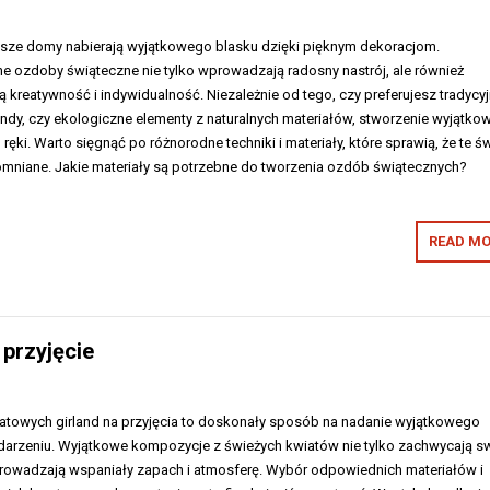
nasze domy nabierają wyjątkowego blasku dzięki pięknym dekoracjom.
 ozdoby świąteczne nie tylko wprowadzają radosny nastrój, ale również
 kreatywność i indywidualność. Niezależnie od tego, czy preferujesz tradycy
andy, czy ekologiczne elementy z naturalnych materiałów, stworzenie wyjątko
 ręki. Warto sięgnąć po różnorodne techniki i materiały, które sprawią, że te ś
niane. Jakie materiały są potrzebne do tworzenia ozdób świątecznych?
READ MO
 przyjęcie
atowych girland na przyjęcia to doskonały sposób na nadanie wyjątkowego
darzeniu. Wyjątkowe kompozycje z świeżych kwiatów nie tylko zachwycają 
rowadzają wspaniały zapach i atmosferę. Wybór odpowiednich materiałów i