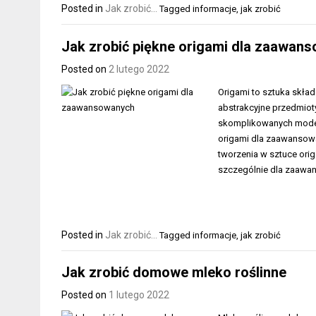
Posted in
Jak zrobić...
Tagged
informacje
,
jak zrobić
Jak zrobić piękne origami dla zaawan
Posted on
2 lutego 2022
Origami to sztuka składa
abstrakcyjne przedmioty
skomplikowanych modeli 
origami dla zaawansowa
tworzenia w sztuce ori
szczególnie dla zaawan
Posted in
Jak zrobić...
Tagged
informacje
,
jak zrobić
Jak zrobić domowe mleko roślinne
Posted on
1 lutego 2022