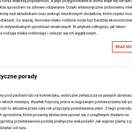
 coraz większą popularność, a jego przygotowanie w domu staje się nie tylk
akże sposobem na zdrowe odżywianie. Dzięki własnoręcznie zrobionemu mle
rolę nad składnikami oraz uniknąć niezdrowych dodatków, które często mo
duktach. Co więcej, domowe mleko roślinne może być bardziej ekonomiczne 
h indywidualnych upodobań smakowych. W artykule odkryjesz, jak łatwo
 rodzaje mleka roślinnego i cieszyć się ich wyjątkowym…
READ MO
tyczne porady
amy pod pachami lub na kołnierzyku, widoczne zwłaszcza na jasnych ubraniac
h letnich miesięcy. Wysiłek fizyczny, praca w nagrzanym pomieszczeniu lub p
wość to aktualne przez cały rok przyczyny powstawania plam. Z tego powodu
ch sposobów, które pozwolą skutecznie uporać się z uciążliwymi śladami na
wypróbuj przedstawione poniżej praktyczne wskazówki! Jak wyprać plamy z 
 działać od razu…