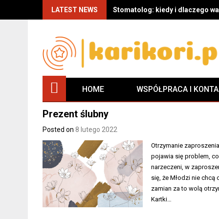
Skip
LATEST NEWS
Stomatolog: kiedy i dlaczego wa
to
content
HOME
WSPÓŁPRACA I KONT
Prezent ślubny
Posted on
8 lutego 2022
Otrzymanie zaproszenia
pojawia się problem, co
narzeczeni, w zaproszen
się, że Młodzi nie chcą
zamian za to wolą otrzy
Kartki…