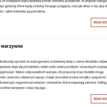
a ich kreatywne wykorzystanie potrafi odmienić przestrzeń. W artykule odkryje
zyć girlandy, które będą ozdobą Twojego przyjęcia, oraz jak dbać o nie, aby 
ci. Jakie materiały są potrzebne…
READ MO
e warzywne
doskonały sposób na wzbogacenie codziennej diety o cenne składniki odży
wianie staje się priorytetem, wiele osób szuka prostych i smacznych rozwią
zygotować. Wybór odpowiednich warzyw, ich proporcje oraz dodatki mogą
ak i wartości odżywcze napoju. Dzięki smoothie można nie tylko zaspokoić
 dostarczyć organizmowi witamin i minerałów, które wspierają zdrowie. Odkryj,
oothie warzywne i ciesz się jego…
READ MO