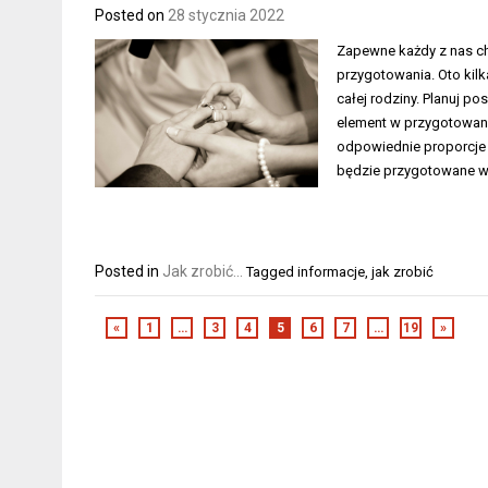
Posted on
28 stycznia 2022
Zapewne każdy z nas chc
przygotowania. Oto kil
całej rodziny. Planuj 
element w przygotowani
odpowiednie proporcje 
będzie przygotowane w 
Posted in
Jak zrobić...
Tagged
informacje
,
jak zrobić
«
1
…
3
4
5
6
7
…
19
»