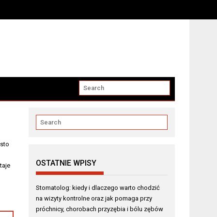
horobach przyzębia i bólu zębów
ęsto
OSTATNIE WPISY
taje
Stomatolog: kiedy i dlaczego warto chodzić
na wizyty kontrolne oraz jak pomaga przy
próchnicy, chorobach przyzębia i bólu zębów