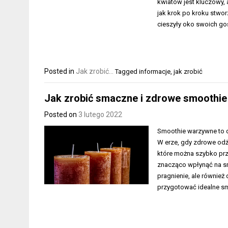
kwiatów jest kluczowy, 
jak krok po kroku stwor
cieszyły oko swoich goś
Posted in
Jak zrobić...
Tagged
informacje
,
jak zrobić
Jak zrobić smaczne i zdrowe smoothi
Posted on
3 lutego 2022
Smoothie warzywne to 
W erze, gdy zdrowe odży
które można szybko pr
znacząco wpłynąć na sm
pragnienie, ale również
przygotować idealne sm