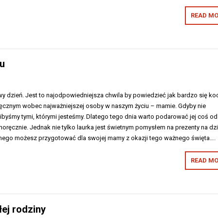
READ MO
u
 dzień. Jest to najodpowiedniejsza chwila by powiedzieć jak bardzo się koc
zięcznym wobec najważniejszej osoby w naszym życiu – mamie. Gdyby nie
ibyśmy tymi, którymi jesteśmy. Dlatego tego dnia warto podarować jej coś od
oręcznie. Jednak nie tylko laurka jest świetnym pomysłem na prezenty na dz
nnego możesz przygotować dla swojej mamy z okazji tego ważnego święta….
READ MO
łej rodziny