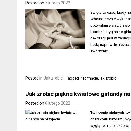
Posted on
7 lutego 2022
Święta to czas, kiedy 
Własnoręcznie wykonane
pozwalają wyrazić swoją
bombki, oryginalne girl
dekoracji jest w zasięgu
będą naprawdę niezapom
Tworzenie…
Posted in
Jak zrobić...
Tagged
informacje
,
jak zrobić
Jak zrobić piękne kwiatowe girlandy na
Posted on
6 lutego 2022
Tworzenie pięknych kwi
charakteru każdemu wy
wyglądem, ale także wp